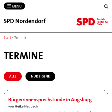
MENÜ
SPD Nordendorf
Start
›
Termine
TERMINE
ALLE
NUR EIGENE
Bürger:innensprechstunde in Augsburg
von
Heike Heubach